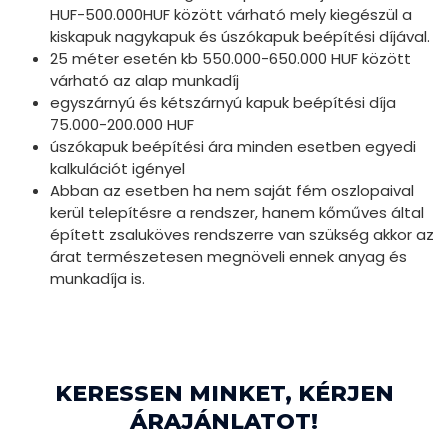
HUF-500.000HUF között várható mely kiegészül a
kiskapuk nagykapuk és úszókapuk beépítési díjával.
25 méter esetén kb 550.000-650.000 HUF között
várható az alap munkadíj
egyszárnyú és kétszárnyú kapuk beépítési díja
75.000-200.000 HUF
úszókapuk beépítési ára minden esetben egyedi
kalkulációt igényel
Abban az esetben ha nem saját fém oszlopaival
kerül telepítésre a rendszer, hanem kőműves által
épített zsaluköves rendszerre van szükség akkor az
árat természetesen megnöveli ennek anyag és
munkadíja is.
KERESSEN MINKET, KÉRJEN
ÁRAJÁNLATOT!