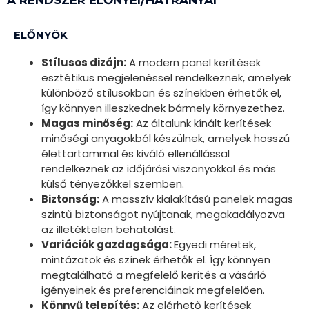
ELŐNYÖK
Stílusos dizájn:
A modern panel kerítések
esztétikus megjelenéssel rendelkeznek, amelyek
különböző stílusokban és színekben érhetők el,
így könnyen illeszkednek bármely környezethez.
Magas minőség:
Az általunk kínált kerítések
minőségi anyagokból készülnek, amelyek hosszú
élettartammal és kiváló ellenállással
rendelkeznek az időjárási viszonyokkal és más
külső tényezőkkel szemben.
Biztonság:
A masszív kialakítású panelek magas
szintű biztonságot nyújtanak, megakadályozva
az illetéktelen behatolást.
Variációk gazdagsága:
Egyedi méretek,
mintázatok és színek érhetők el. Így könnyen
megtalálható a megfelelő kerítés a vásárló
igényeinek és preferenciáinak megfelelően.
Könnyű telepítés:
Az elérhető kerítések