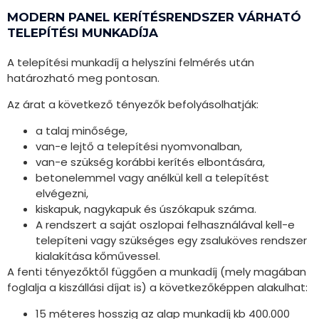
MODERN PANEL KERÍTÉSRENDSZER VÁRHATÓ
TELEPÍTÉSI MUNKADÍJA
A telepítési munkadíj a helyszíni felmérés után
határozható meg pontosan.
Az árat a következő tényezők befolyásolhatják:
a talaj minősége,
van-e lejtő a telepítési nyomvonalban,
van-e szükség korábbi kerítés elbontására,
betonelemmel vagy anélkül kell a telepítést
elvégezni,
kiskapuk, nagykapuk és úszókapuk száma.
A rendszert a saját oszlopai felhasználával kell-e
telepíteni vagy szükséges egy zsaluköves rendszer
kialakítása kőművessel.
A fenti tényezőktől függően a munkadíj (mely magában
foglalja a kiszállási díjat is) a következőképpen alakulhat:
15 méteres hosszig az alap munkadíj kb 400.000