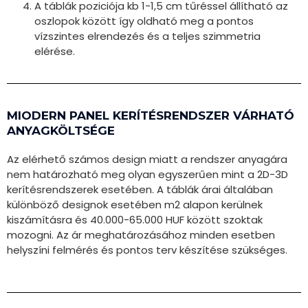
A táblák poziciója kb 1-1,5 cm tűréssel állítható az
oszlopok között így oldható meg a pontos
vízszintes elrendezés és a teljes szimmetria
elérése.
MIODERN PANEL KERÍTÉSRENDSZER VÁRHATÓ
ANYAGKÖLTSÉGE​
Az elérhető számos design miatt a rendszer anyagára
nem határozható meg olyan egyszerűen mint a 2D-3D
kerítésrendszerek esetében. A táblák árai általában
különböző designok esetében m2 alapon kerülnek
kiszámításra és 40.000-65.000 HUF között szoktak
mozogni. Az ár meghatározásához minden esetben
helyszíni felmérés és pontos terv készítése szükséges.