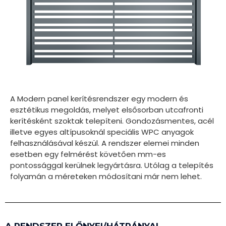
A Modern panel kerítésrendszer egy modern és
esztétikus megoldás, melyet elsősorban utcafronti
kerítésként szoktak telepíteni. Gondozásmentes, acél
illetve egyes altípusoknál speciális WPC anyagok
felhasználásával készül. A rendszer elemei minden
esetben egy felmérést követően mm-es
pontossággal kerülnek legyártásra. Utólag a telepítés
folyamán a méreteken módosítani már nem lehet.
A RENDSZER ELŐNYEI/HÁTRÁNYAI