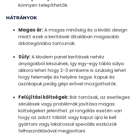
könnyen telepíthetők.
HÁTRÁNYOK
Magas ár:
A magas minőség és a kiváló design
miatt ezek a kerítések általában magasabb
árkategóriába tartoznak.
Súly:
A Modern panel kerítések nehéz
anyagokból készülnek, így egy-egy tábla súlya
akkora lehet hogy 2-3 emberre is szükség lehet
hogy felemelje és helyére tegye. Kapuk és
úszókapuk pedig gépi erővel mozgathatók.
Felújítási költségek:
Bár tartósak, az esetleges
sérülések vagy problémák javítása magas
költségeket jelenthet. pl rongálás esetén van
hogy az adott táblát vagy kaput újra le kell
gyártani vagy lakatossal speciális eszközök
felhasználásával megjavítani.