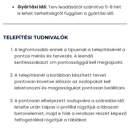
Gyártási idő:
Terv leadásától számítva 5-8 hét
is lehet terheltségtől függően a gyártási idő.
TELEPÍTÉSI TUDNIVALÓK
A legfontosabb ennek a típusnak a telepítésénél a
pontos mérés és tervezés. A leendő
kerítésszakaszt cm pontossággal kell megrajzolni.
A telepítésnél a korábban készített tervet
pontosan követve először az oszlopokat kell
lebetonozni és magasságukat pontosan beállítani.
A pontosan elhelyezett oszlopokra a száradási idő
letelte után talpas U profillal rögzítjük a lábazati
betonelemet, majd e fölé a rendszer részét képező
felfogatókkal rögzítjük a táblákat.