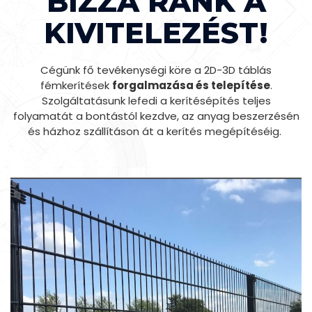
BÍZZA RÁNK A
KIVITELEZÉST!
Cégünk fő tevékenységi köre a 2D-3D táblás
fémkerítések
forgalmazása és telepítése
.
Szolgáltatásunk lefedi a kerítésépítés teljes
folyamatát a bontástól kezdve, az anyag beszerzésén
és házhoz szállításon át a kerítés megépítéséig.