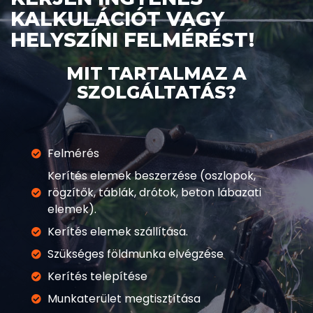
KALKULÁCIÓT VAGY
HELYSZÍNI FELMÉRÉST!
MIT TARTALMAZ A
SZOLGÁLTATÁS?
Felmérés
Kerítés elemek beszerzése (oszlopok,
rögzítők, táblák, drótok, beton lábazati
elemek).
Kerítés elemek szállítása.
Szükséges földmunka elvégzése
Kerítés telepítése
Munkaterület megtisztítása