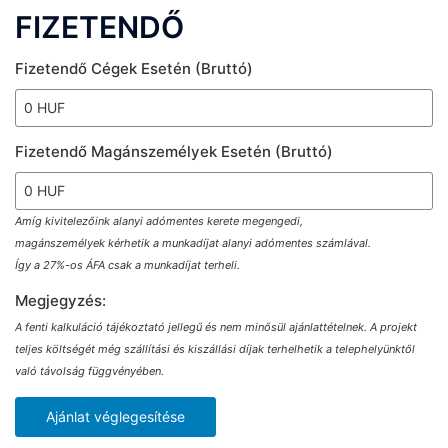
FIZETENDŐ
Fizetendő Cégek Esetén (bruttó)
Fizetendő Magánszemélyek Esetén (bruttó)
Amíg kivitelezőink alanyi adómentes kerete megengedi,
magánszemélyek kérhetik a munkadíjat alanyi adómentes számlával.
Így a 27%-os ÁFA csak a munkadíjat terheli.
Megjegyzés:
A fenti kalkuláció tájékoztató jellegű és nem minősül ajánlattételnek. A projekt
teljes költségét még szállítási és kiszállási díjak terhelhetik a telephelyünktől
való távolság függvényében.
Ajánlat véglegesítése