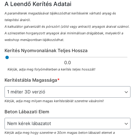
A Leendő Kerítés Adatai
A paraméterek megadásával tájékozódhat kerítéseink várható anyag és
telepítési árairól.
A kalkulátor galvanizált és pórszórt (zöld vagy antracit) anyagok áraival számol.
A szinezetlen horganyzott anyagok árai minimálisan drágábbak, melyekről a
webshop menüpontban tájékozódhat.
Kerítés Nyomvonalának Teljes Hossza
0.0
Kérjük, adja meg folyóméterben a kerítés teljes hosszát!
Kerítéstábla Magassága
*
Kérjük, adja meg milyen magas kerítéstáblát szeretne vásárolni!
Beton Lábazati Elem
Kérjük adja meg hogy szeretne-e 30cm magas beton lábazati elemet a